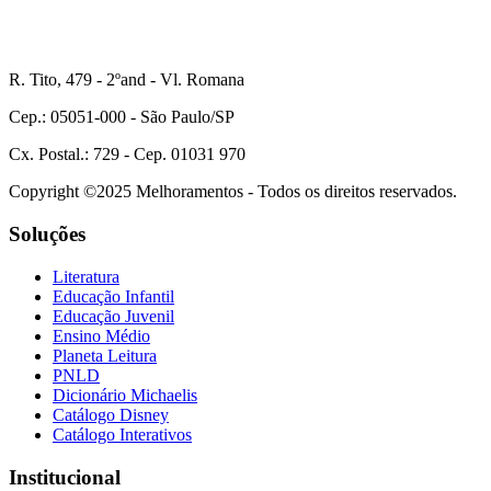
R. Tito, 479 - 2ºand - Vl. Romana
Cep.: 05051-000 - São Paulo/SP
Cx. Postal.: 729 - Cep. 01031 970
Copyright ©2025 Melhoramentos - Todos os direitos reservados.
Soluções
Literatura
Educação Infantil
Educação Juvenil
Ensino Médio
Planeta Leitura
PNLD
Dicionário Michaelis
Catálogo Disney
Catálogo Interativos
Institucional