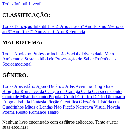
Todas
Infantil
Juvenil
CLASSIFICAÇÃO:
Todas
Educação Infantil
1º e 2º Ano
3º ao 5º Ano
Ensino Médio
6º
ao 9º Ano
6º e 7º Ano
8º e 9º Ano
Referência
MACROTEMA:
Todas
Apoio ao Professor
Inclusão Social / Diversidade
Meio
Ambiente e Sustentabilidade
Provocação do Saber
Referências
Socioemocional
GÊNERO:
Todas
Abecedário
Apoio Didático
Atlas
Aventura
Biografia e
Biografia Romanceada
Canção ou Cantiga
Carta
Clássicos
Conto
Conto de Mistério
Conto Popular
Cordel
Crônica
Diário
Dicionário
Enigma
Fábula
Fantasia
Ficção Científica
Glossário
História em
Quadrinhos
Mitos e Lendas
Não Ficção
Narrativa Visual
Novela
Poema
Relato
Romance
Teatro
Nenhum livro encontrado com os filtros aplicados. Tente ajustar
suas escolhas!