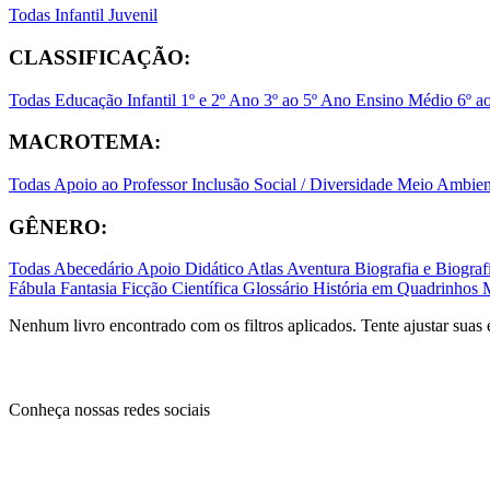
Todas
Infantil
Juvenil
CLASSIFICAÇÃO:
Todas
Educação Infantil
1º e 2º Ano
3º ao 5º Ano
Ensino Médio
6º a
MACROTEMA:
Todas
Apoio ao Professor
Inclusão Social / Diversidade
Meio Ambient
GÊNERO:
Todas
Abecedário
Apoio Didático
Atlas
Aventura
Biografia e Biogr
Fábula
Fantasia
Ficção Científica
Glossário
História em Quadrinhos
Nenhum livro encontrado com os filtros aplicados. Tente ajustar suas 
Conheça nossas redes sociais