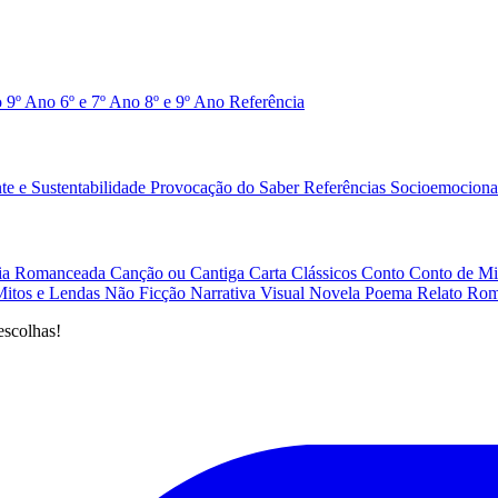
o 9º Ano
6º e 7º Ano
8º e 9º Ano
Referência
e e Sustentabilidade
Provocação do Saber
Referências
Socioemociona
afia Romanceada
Canção ou Cantiga
Carta
Clássicos
Conto
Conto de Mi
Mitos e Lendas
Não Ficção
Narrativa Visual
Novela
Poema
Relato
Rom
escolhas!