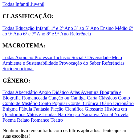
Todas
Infantil
Juvenil
CLASSIFICAÇÃO:
Todas
Educação Infantil
1º e 2º Ano
3º ao 5º Ano
Ensino Médio
6º
ao 9º Ano
6º e 7º Ano
8º e 9º Ano
Referência
MACROTEMA:
Todas
Apoio ao Professor
Inclusão Social / Diversidade
Meio
Ambiente e Sustentabilidade
Provocação do Saber
Referências
Socioemocional
GÊNERO:
Todas
Abecedário
Apoio Didático
Atlas
Aventura
Biografia e
Biografia Romanceada
Canção ou Cantiga
Carta
Clássicos
Conto
Conto de Mistério
Conto Popular
Cordel
Crônica
Diário
Dicionário
Enigma
Fábula
Fantasia
Ficção Científica
Glossário
História em
Quadrinhos
Mitos e Lendas
Não Ficção
Narrativa Visual
Novela
Poema
Relato
Romance
Teatro
Nenhum livro encontrado com os filtros aplicados. Tente ajustar
suas escolhas!