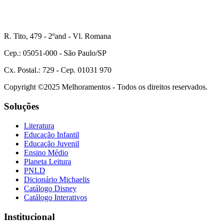
R. Tito, 479 - 2ºand - Vl. Romana
Cep.: 05051-000 - São Paulo/SP
Cx. Postal.: 729 - Cep. 01031 970
Copyright ©2025 Melhoramentos - Todos os direitos reservados.
Soluções
Literatura
Educação Infantil
Educação Juvenil
Ensino Médio
Planeta Leitura
PNLD
Dicionário Michaelis
Catálogo Disney
Catálogo Interativos
Institucional