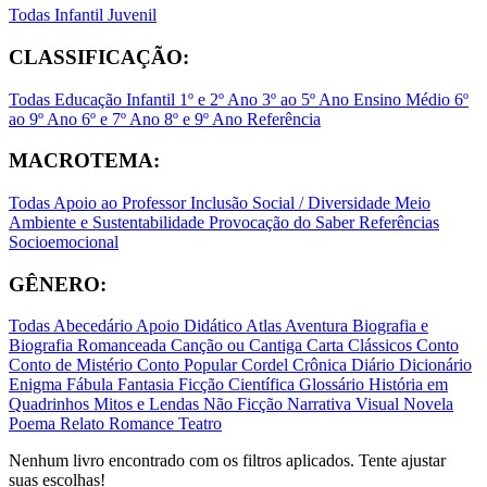
Todas
Infantil
Juvenil
CLASSIFICAÇÃO:
Todas
Educação Infantil
1º e 2º Ano
3º ao 5º Ano
Ensino Médio
6º
ao 9º Ano
6º e 7º Ano
8º e 9º Ano
Referência
MACROTEMA:
Todas
Apoio ao Professor
Inclusão Social / Diversidade
Meio
Ambiente e Sustentabilidade
Provocação do Saber
Referências
Socioemocional
GÊNERO:
Todas
Abecedário
Apoio Didático
Atlas
Aventura
Biografia e
Biografia Romanceada
Canção ou Cantiga
Carta
Clássicos
Conto
Conto de Mistério
Conto Popular
Cordel
Crônica
Diário
Dicionário
Enigma
Fábula
Fantasia
Ficção Científica
Glossário
História em
Quadrinhos
Mitos e Lendas
Não Ficção
Narrativa Visual
Novela
Poema
Relato
Romance
Teatro
Nenhum livro encontrado com os filtros aplicados. Tente ajustar
suas escolhas!