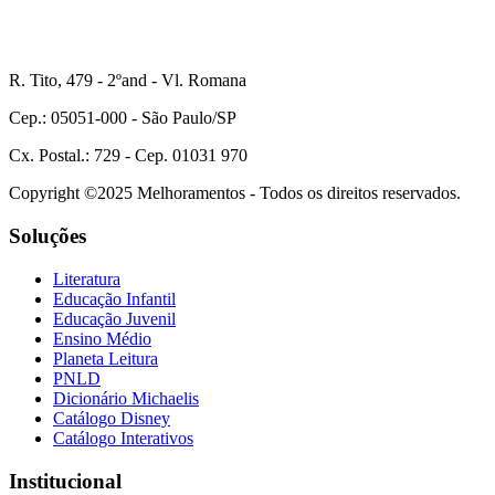
R. Tito, 479 - 2ºand - Vl. Romana
Cep.: 05051-000 - São Paulo/SP
Cx. Postal.: 729 - Cep. 01031 970
Copyright ©2025 Melhoramentos - Todos os direitos reservados.
Soluções
Literatura
Educação Infantil
Educação Juvenil
Ensino Médio
Planeta Leitura
PNLD
Dicionário Michaelis
Catálogo Disney
Catálogo Interativos
Institucional