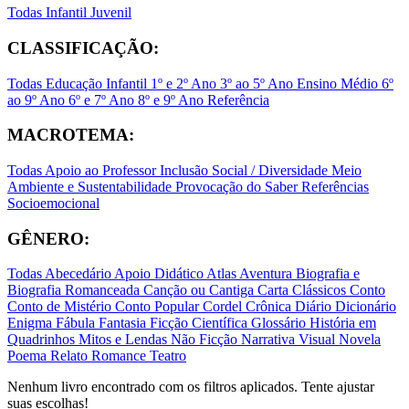
Todas
Infantil
Juvenil
CLASSIFICAÇÃO:
Todas
Educação Infantil
1º e 2º Ano
3º ao 5º Ano
Ensino Médio
6º
ao 9º Ano
6º e 7º Ano
8º e 9º Ano
Referência
MACROTEMA:
Todas
Apoio ao Professor
Inclusão Social / Diversidade
Meio
Ambiente e Sustentabilidade
Provocação do Saber
Referências
Socioemocional
GÊNERO:
Todas
Abecedário
Apoio Didático
Atlas
Aventura
Biografia e
Biografia Romanceada
Canção ou Cantiga
Carta
Clássicos
Conto
Conto de Mistério
Conto Popular
Cordel
Crônica
Diário
Dicionário
Enigma
Fábula
Fantasia
Ficção Científica
Glossário
História em
Quadrinhos
Mitos e Lendas
Não Ficção
Narrativa Visual
Novela
Poema
Relato
Romance
Teatro
Nenhum livro encontrado com os filtros aplicados. Tente ajustar
suas escolhas!