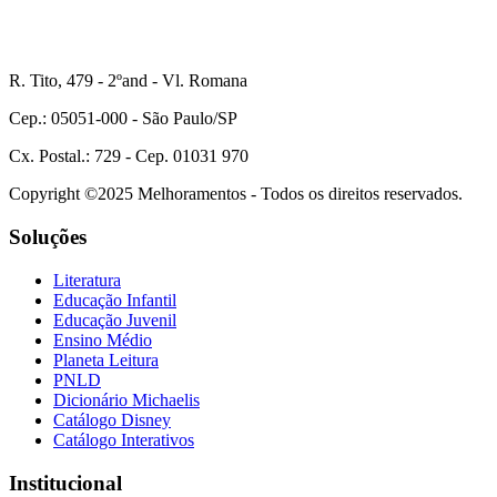
R. Tito, 479 - 2ºand - Vl. Romana
Cep.: 05051-000 - São Paulo/SP
Cx. Postal.: 729 - Cep. 01031 970
Copyright ©2025 Melhoramentos - Todos os direitos reservados.
Soluções
Literatura
Educação Infantil
Educação Juvenil
Ensino Médio
Planeta Leitura
PNLD
Dicionário Michaelis
Catálogo Disney
Catálogo Interativos
Institucional