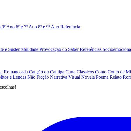
o 9º Ano
6º e 7º Ano
8º e 9º Ano
Referência
e e Sustentabilidade
Provocação do Saber
Referências
Socioemociona
afia Romanceada
Canção ou Cantiga
Carta
Clássicos
Conto
Conto de Mi
Mitos e Lendas
Não Ficção
Narrativa Visual
Novela
Poema
Relato
Rom
escolhas!