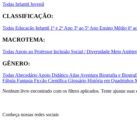
Todas
Infantil
Juvenil
CLASSIFICAÇÃO:
Todas
Educação Infantil
1º e 2º Ano
3º ao 5º Ano
Ensino Médio
6º a
MACROTEMA:
Todas
Apoio ao Professor
Inclusão Social / Diversidade
Meio Ambient
GÊNERO:
Todas
Abecedário
Apoio Didático
Atlas
Aventura
Biografia e Biogr
Fábula
Fantasia
Ficção Científica
Glossário
História em Quadrinhos
Nenhum livro encontrado com os filtros aplicados. Tente ajustar suas 
Conheça nossas redes sociais