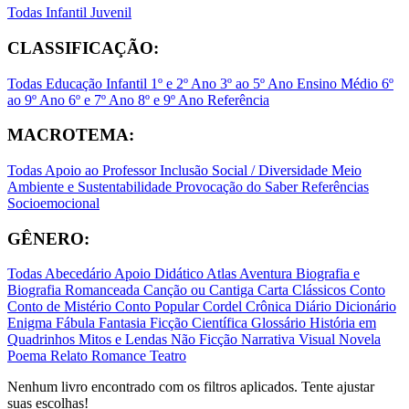
Todas
Infantil
Juvenil
CLASSIFICAÇÃO:
Todas
Educação Infantil
1º e 2º Ano
3º ao 5º Ano
Ensino Médio
6º
ao 9º Ano
6º e 7º Ano
8º e 9º Ano
Referência
MACROTEMA:
Todas
Apoio ao Professor
Inclusão Social / Diversidade
Meio
Ambiente e Sustentabilidade
Provocação do Saber
Referências
Socioemocional
GÊNERO:
Todas
Abecedário
Apoio Didático
Atlas
Aventura
Biografia e
Biografia Romanceada
Canção ou Cantiga
Carta
Clássicos
Conto
Conto de Mistério
Conto Popular
Cordel
Crônica
Diário
Dicionário
Enigma
Fábula
Fantasia
Ficção Científica
Glossário
História em
Quadrinhos
Mitos e Lendas
Não Ficção
Narrativa Visual
Novela
Poema
Relato
Romance
Teatro
Nenhum livro encontrado com os filtros aplicados. Tente ajustar
suas escolhas!