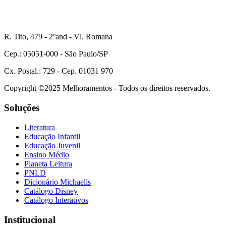
R. Tito, 479 - 2ºand - Vl. Romana
Cep.: 05051-000 - São Paulo/SP
Cx. Postal.: 729 - Cep. 01031 970
Copyright ©2025 Melhoramentos - Todos os direitos reservados.
Soluções
Literatura
Educação Infantil
Educação Juvenil
Ensino Médio
Planeta Leitura
PNLD
Dicionário Michaelis
Catálogo Disney
Catálogo Interativos
Institucional