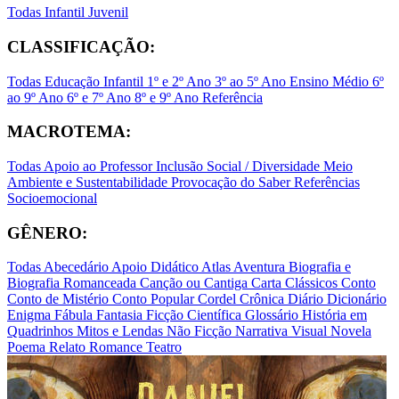
Todas
Infantil
Juvenil
CLASSIFICAÇÃO:
Todas
Educação Infantil
1º e 2º Ano
3º ao 5º Ano
Ensino Médio
6º
ao 9º Ano
6º e 7º Ano
8º e 9º Ano
Referência
MACROTEMA:
Todas
Apoio ao Professor
Inclusão Social / Diversidade
Meio
Ambiente e Sustentabilidade
Provocação do Saber
Referências
Socioemocional
GÊNERO:
Todas
Abecedário
Apoio Didático
Atlas
Aventura
Biografia e
Biografia Romanceada
Canção ou Cantiga
Carta
Clássicos
Conto
Conto de Mistério
Conto Popular
Cordel
Crônica
Diário
Dicionário
Enigma
Fábula
Fantasia
Ficção Científica
Glossário
História em
Quadrinhos
Mitos e Lendas
Não Ficção
Narrativa Visual
Novela
Poema
Relato
Romance
Teatro