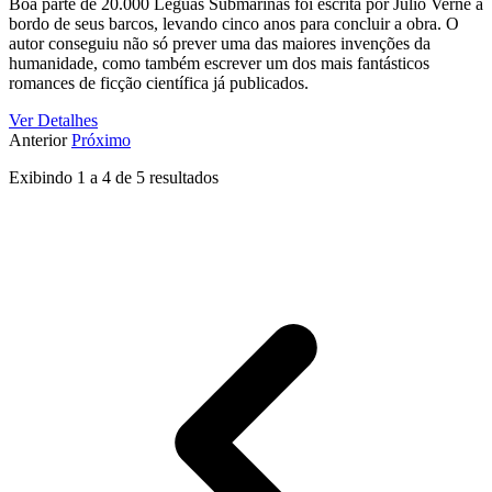
Boa parte de 20.000 Léguas Submarinas foi escrita por Júlio Verne a
bordo de seus barcos, levando cinco anos para concluir a obra. O
autor conseguiu não só prever uma das maiores invenções da
humanidade, como também escrever um dos mais fantásticos
romances de ficção científica já publicados.
Ver Detalhes
Anterior
Próximo
Exibindo
1
a
4
de
5
resultados