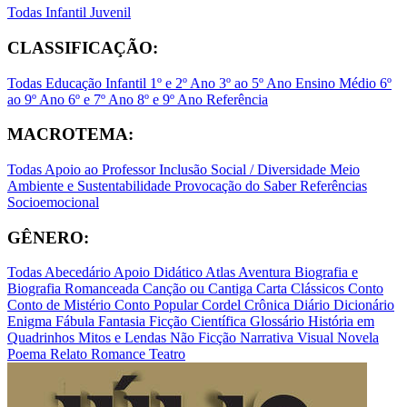
Todas
Infantil
Juvenil
CLASSIFICAÇÃO:
Todas
Educação Infantil
1º e 2º Ano
3º ao 5º Ano
Ensino Médio
6º
ao 9º Ano
6º e 7º Ano
8º e 9º Ano
Referência
MACROTEMA:
Todas
Apoio ao Professor
Inclusão Social / Diversidade
Meio
Ambiente e Sustentabilidade
Provocação do Saber
Referências
Socioemocional
GÊNERO:
Todas
Abecedário
Apoio Didático
Atlas
Aventura
Biografia e
Biografia Romanceada
Canção ou Cantiga
Carta
Clássicos
Conto
Conto de Mistério
Conto Popular
Cordel
Crônica
Diário
Dicionário
Enigma
Fábula
Fantasia
Ficção Científica
Glossário
História em
Quadrinhos
Mitos e Lendas
Não Ficção
Narrativa Visual
Novela
Poema
Relato
Romance
Teatro