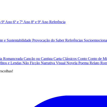
o 9º Ano
6º e 7º Ano
8º e 9º Ano
Referência
e e Sustentabilidade
Provocação do Saber
Referências
Socioemociona
afia Romanceada
Canção ou Cantiga
Carta
Clássicos
Conto
Conto de Mi
Mitos e Lendas
Não Ficção
Narrativa Visual
Novela
Poema
Relato
Rom
escolhas!