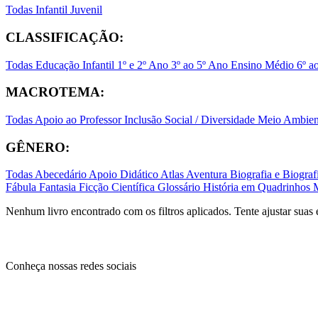
Todas
Infantil
Juvenil
CLASSIFICAÇÃO:
Todas
Educação Infantil
1º e 2º Ano
3º ao 5º Ano
Ensino Médio
6º a
MACROTEMA:
Todas
Apoio ao Professor
Inclusão Social / Diversidade
Meio Ambient
GÊNERO:
Todas
Abecedário
Apoio Didático
Atlas
Aventura
Biografia e Biogr
Fábula
Fantasia
Ficção Científica
Glossário
História em Quadrinhos
Nenhum livro encontrado com os filtros aplicados. Tente ajustar suas 
Conheça nossas redes sociais