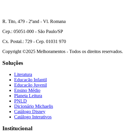
R. Tito, 479 - 2ºand - Vl. Romana
Cep.: 05051-000 - São Paulo/SP
Cx. Postal.: 729 - Cep. 01031 970
Copyright ©2025 Melhoramentos - Todos os direitos reservados.
Soluções
Literatura
Educação Infantil
Educação Juvenil
Ensino Médio
Planeta Leitura
PNLD
Dicionário Michaelis
Catálogo Disney
Catálogo Interativos
Institucional