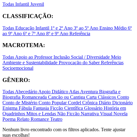
Todas
Infantil
Juvenil
CLASSIFICAÇÃO:
Todas
Educação Infantil
1º e 2º Ano
3º ao 5º Ano
Ensino Médio
6º
ao 9º Ano
6º e 7º Ano
8º e 9º Ano
Referência
MACROTEMA:
Todas
Apoio ao Professor
Inclusão Social / Diversidade
Meio
Ambiente e Sustentabilidade
Provocação do Saber
Referências
Socioemocional
GÊNERO:
Todas
Abecedário
Apoio Didático
Atlas
Aventura
Biografia e
Biografia Romanceada
Canção ou Cantiga
Carta
Clássicos
Conto
Conto de Mistério
Conto Popular
Cordel
Crônica
Diário
Dicionário
Enigma
Fábula
Fantasia
Ficção Científica
Glossário
História em
Quadrinhos
Mitos e Lendas
Não Ficção
Narrativa Visual
Novela
Poema
Relato
Romance
Teatro
Nenhum livro encontrado com os filtros aplicados. Tente ajustar
suas escolhas!