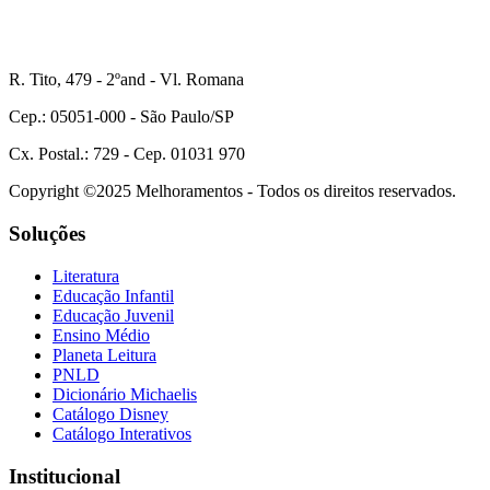
R. Tito, 479 - 2ºand - Vl. Romana
Cep.: 05051-000 - São Paulo/SP
Cx. Postal.: 729 - Cep. 01031 970
Copyright ©2025 Melhoramentos - Todos os direitos reservados.
Soluções
Literatura
Educação Infantil
Educação Juvenil
Ensino Médio
Planeta Leitura
PNLD
Dicionário Michaelis
Catálogo Disney
Catálogo Interativos
Institucional