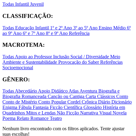
Todas
Infantil
Juvenil
CLASSIFICAÇÃO:
Todas
Educação Infantil
1º e 2º Ano
3º ao 5º Ano
Ensino Médio
6º
ao 9º Ano
6º e 7º Ano
8º e 9º Ano
Referência
MACROTEMA:
Todas
Apoio ao Professor
Inclusão Social / Diversidade
Meio
Ambiente e Sustentabilidade
Provocação do Saber
Referências
Socioemocional
GÊNERO:
Todas
Abecedário
Apoio Didático
Atlas
Aventura
Biografia e
Biografia Romanceada
Canção ou Cantiga
Carta
Clássicos
Conto
Conto de Mistério
Conto Popular
Cordel
Crônica
Diário
Dicionário
Enigma
Fábula
Fantasia
Ficção Científica
Glossário
História em
Quadrinhos
Mitos e Lendas
Não Ficção
Narrativa Visual
Novela
Poema
Relato
Romance
Teatro
Nenhum livro encontrado com os filtros aplicados. Tente ajustar
suas escolhas!