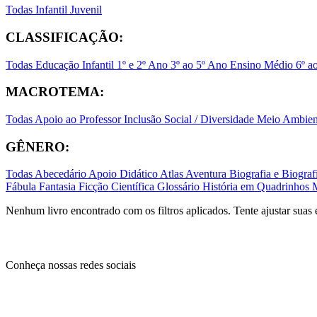
Todas
Infantil
Juvenil
CLASSIFICAÇÃO:
Todas
Educação Infantil
1º e 2º Ano
3º ao 5º Ano
Ensino Médio
6º a
MACROTEMA:
Todas
Apoio ao Professor
Inclusão Social / Diversidade
Meio Ambient
GÊNERO:
Todas
Abecedário
Apoio Didático
Atlas
Aventura
Biografia e Biogr
Fábula
Fantasia
Ficção Científica
Glossário
História em Quadrinhos
Nenhum livro encontrado com os filtros aplicados. Tente ajustar suas 
Conheça nossas redes sociais