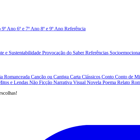
o 9º Ano
6º e 7º Ano
8º e 9º Ano
Referência
e e Sustentabilidade
Provocação do Saber
Referências
Socioemociona
afia Romanceada
Canção ou Cantiga
Carta
Clássicos
Conto
Conto de Mi
Mitos e Lendas
Não Ficção
Narrativa Visual
Novela
Poema
Relato
Rom
escolhas!