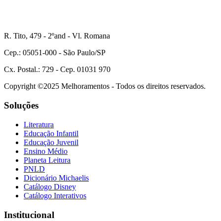
R. Tito, 479 - 2ºand - Vl. Romana
Cep.: 05051-000 - São Paulo/SP
Cx. Postal.: 729 - Cep. 01031 970
Copyright ©2025 Melhoramentos - Todos os direitos reservados.
Soluções
Literatura
Educação Infantil
Educação Juvenil
Ensino Médio
Planeta Leitura
PNLD
Dicionário Michaelis
Catálogo Disney
Catálogo Interativos
Institucional