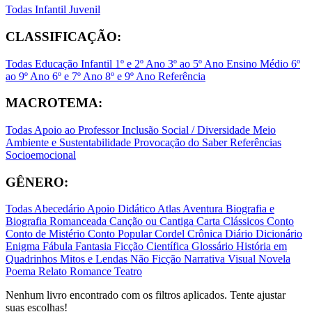
Todas
Infantil
Juvenil
CLASSIFICAÇÃO:
Todas
Educação Infantil
1º e 2º Ano
3º ao 5º Ano
Ensino Médio
6º
ao 9º Ano
6º e 7º Ano
8º e 9º Ano
Referência
MACROTEMA:
Todas
Apoio ao Professor
Inclusão Social / Diversidade
Meio
Ambiente e Sustentabilidade
Provocação do Saber
Referências
Socioemocional
GÊNERO:
Todas
Abecedário
Apoio Didático
Atlas
Aventura
Biografia e
Biografia Romanceada
Canção ou Cantiga
Carta
Clássicos
Conto
Conto de Mistério
Conto Popular
Cordel
Crônica
Diário
Dicionário
Enigma
Fábula
Fantasia
Ficção Científica
Glossário
História em
Quadrinhos
Mitos e Lendas
Não Ficção
Narrativa Visual
Novela
Poema
Relato
Romance
Teatro
Nenhum livro encontrado com os filtros aplicados. Tente ajustar
suas escolhas!