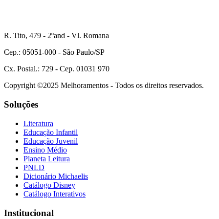
R. Tito, 479 - 2ºand - Vl. Romana
Cep.: 05051-000 - São Paulo/SP
Cx. Postal.: 729 - Cep. 01031 970
Copyright ©2025 Melhoramentos - Todos os direitos reservados.
Soluções
Literatura
Educação Infantil
Educação Juvenil
Ensino Médio
Planeta Leitura
PNLD
Dicionário Michaelis
Catálogo Disney
Catálogo Interativos
Institucional