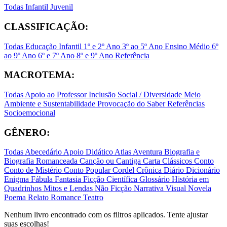
Todas
Infantil
Juvenil
CLASSIFICAÇÃO:
Todas
Educação Infantil
1º e 2º Ano
3º ao 5º Ano
Ensino Médio
6º
ao 9º Ano
6º e 7º Ano
8º e 9º Ano
Referência
MACROTEMA:
Todas
Apoio ao Professor
Inclusão Social / Diversidade
Meio
Ambiente e Sustentabilidade
Provocação do Saber
Referências
Socioemocional
GÊNERO:
Todas
Abecedário
Apoio Didático
Atlas
Aventura
Biografia e
Biografia Romanceada
Canção ou Cantiga
Carta
Clássicos
Conto
Conto de Mistério
Conto Popular
Cordel
Crônica
Diário
Dicionário
Enigma
Fábula
Fantasia
Ficção Científica
Glossário
História em
Quadrinhos
Mitos e Lendas
Não Ficção
Narrativa Visual
Novela
Poema
Relato
Romance
Teatro
Nenhum livro encontrado com os filtros aplicados. Tente ajustar
suas escolhas!