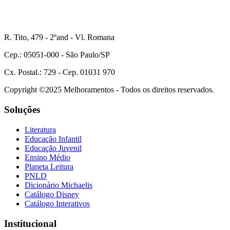
R. Tito, 479 - 2ºand - Vl. Romana
Cep.: 05051-000 - São Paulo/SP
Cx. Postal.: 729 - Cep. 01031 970
Copyright ©2025 Melhoramentos - Todos os direitos reservados.
Soluções
Literatura
Educação Infantil
Educação Juvenil
Ensino Médio
Planeta Leitura
PNLD
Dicionário Michaelis
Catálogo Disney
Catálogo Interativos
Institucional