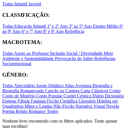
Todas
Infantil
Juvenil
CLASSIFICAÇÃO:
Todas
Educação Infantil
1º e 2º Ano
3º ao 5º Ano
Ensino Médio
6º
ao 9º Ano
6º e 7º Ano
8º e 9º Ano
Referência
MACROTEMA:
Todas
Apoio ao Professor
Inclusão Social / Diversidade
Meio
Ambiente e Sustentabilidade
Provocação do Saber
Referências
Socioemocional
GÊNERO:
Todas
Abecedário
Apoio Didático
Atlas
Aventura
Biografia e
Biografia Romanceada
Canção ou Cantiga
Carta
Clássicos
Conto
Conto de Mistério
Conto Popular
Cordel
Crônica
Diário
Dicionário
Enigma
Fábula
Fantasia
Ficção Científica
Glossário
História em
Quadrinhos
Mitos e Lendas
Não Ficção
Narrativa Visual
Novela
Poema
Relato
Romance
Teatro
Nenhum livro encontrado com os filtros aplicados. Tente ajustar
suas escolhas!