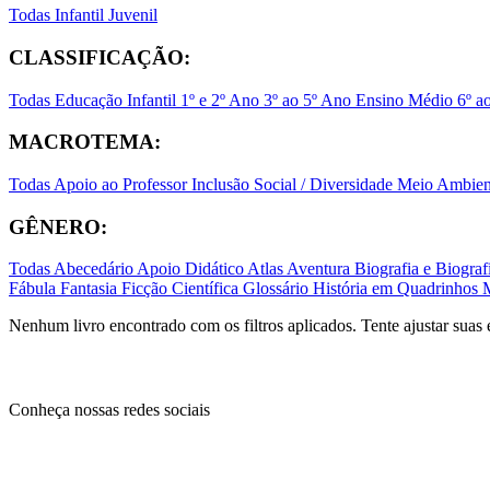
Todas
Infantil
Juvenil
CLASSIFICAÇÃO:
Todas
Educação Infantil
1º e 2º Ano
3º ao 5º Ano
Ensino Médio
6º a
MACROTEMA:
Todas
Apoio ao Professor
Inclusão Social / Diversidade
Meio Ambient
GÊNERO:
Todas
Abecedário
Apoio Didático
Atlas
Aventura
Biografia e Biogr
Fábula
Fantasia
Ficção Científica
Glossário
História em Quadrinhos
Nenhum livro encontrado com os filtros aplicados. Tente ajustar suas 
Conheça nossas redes sociais