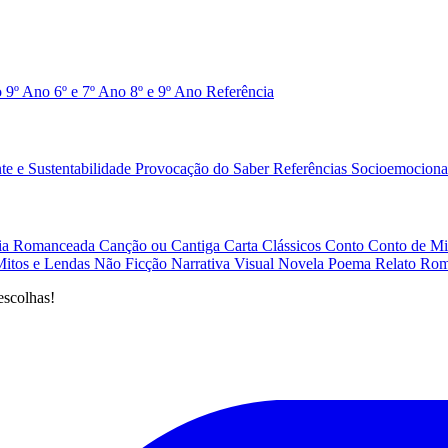
o 9º Ano
6º e 7º Ano
8º e 9º Ano
Referência
e e Sustentabilidade
Provocação do Saber
Referências
Socioemociona
afia Romanceada
Canção ou Cantiga
Carta
Clássicos
Conto
Conto de Mi
Mitos e Lendas
Não Ficção
Narrativa Visual
Novela
Poema
Relato
Rom
escolhas!