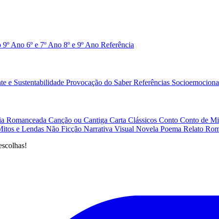
o 9º Ano
6º e 7º Ano
8º e 9º Ano
Referência
e e Sustentabilidade
Provocação do Saber
Referências
Socioemociona
afia Romanceada
Canção ou Cantiga
Carta
Clássicos
Conto
Conto de Mi
Mitos e Lendas
Não Ficção
Narrativa Visual
Novela
Poema
Relato
Rom
escolhas!