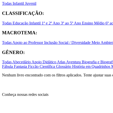
Todas
Infantil
Juvenil
CLASSIFICAÇÃO:
Todas
Educação Infantil
1º e 2º Ano
3º ao 5º Ano
Ensino Médio
6º a
MACROTEMA:
Todas
Apoio ao Professor
Inclusão Social / Diversidade
Meio Ambient
GÊNERO:
Todas
Abecedário
Apoio Didático
Atlas
Aventura
Biografia e Biogr
Fábula
Fantasia
Ficção Científica
Glossário
História em Quadrinhos
Nenhum livro encontrado com os filtros aplicados. Tente ajustar suas 
Conheça nossas redes sociais