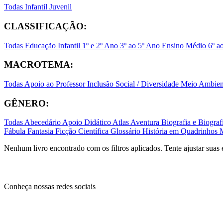
Todas
Infantil
Juvenil
CLASSIFICAÇÃO:
Todas
Educação Infantil
1º e 2º Ano
3º ao 5º Ano
Ensino Médio
6º a
MACROTEMA:
Todas
Apoio ao Professor
Inclusão Social / Diversidade
Meio Ambient
GÊNERO:
Todas
Abecedário
Apoio Didático
Atlas
Aventura
Biografia e Biogr
Fábula
Fantasia
Ficção Científica
Glossário
História em Quadrinhos
Nenhum livro encontrado com os filtros aplicados. Tente ajustar suas 
Conheça nossas redes sociais