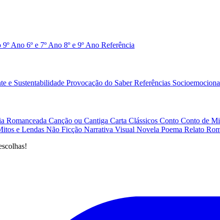
o 9º Ano
6º e 7º Ano
8º e 9º Ano
Referência
e e Sustentabilidade
Provocação do Saber
Referências
Socioemociona
afia Romanceada
Canção ou Cantiga
Carta
Clássicos
Conto
Conto de Mi
Mitos e Lendas
Não Ficção
Narrativa Visual
Novela
Poema
Relato
Rom
escolhas!