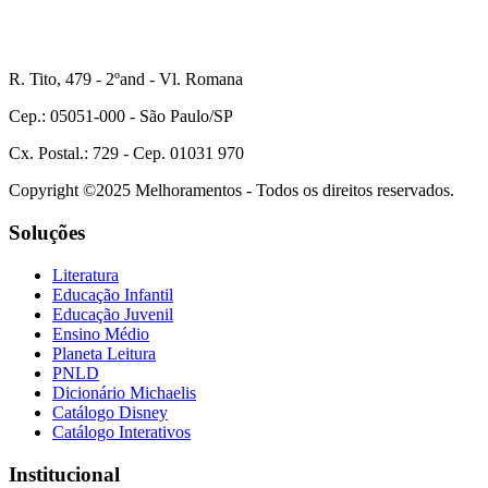
R. Tito, 479 - 2ºand - Vl. Romana
Cep.: 05051-000 - São Paulo/SP
Cx. Postal.: 729 - Cep. 01031 970
Copyright ©2025 Melhoramentos - Todos os direitos reservados.
Soluções
Literatura
Educação Infantil
Educação Juvenil
Ensino Médio
Planeta Leitura
PNLD
Dicionário Michaelis
Catálogo Disney
Catálogo Interativos
Institucional