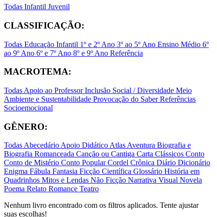
Todas
Infantil
Juvenil
CLASSIFICAÇÃO:
Todas
Educação Infantil
1º e 2º Ano
3º ao 5º Ano
Ensino Médio
6º
ao 9º Ano
6º e 7º Ano
8º e 9º Ano
Referência
MACROTEMA:
Todas
Apoio ao Professor
Inclusão Social / Diversidade
Meio
Ambiente e Sustentabilidade
Provocação do Saber
Referências
Socioemocional
GÊNERO:
Todas
Abecedário
Apoio Didático
Atlas
Aventura
Biografia e
Biografia Romanceada
Canção ou Cantiga
Carta
Clássicos
Conto
Conto de Mistério
Conto Popular
Cordel
Crônica
Diário
Dicionário
Enigma
Fábula
Fantasia
Ficção Científica
Glossário
História em
Quadrinhos
Mitos e Lendas
Não Ficção
Narrativa Visual
Novela
Poema
Relato
Romance
Teatro
Nenhum livro encontrado com os filtros aplicados. Tente ajustar
suas escolhas!