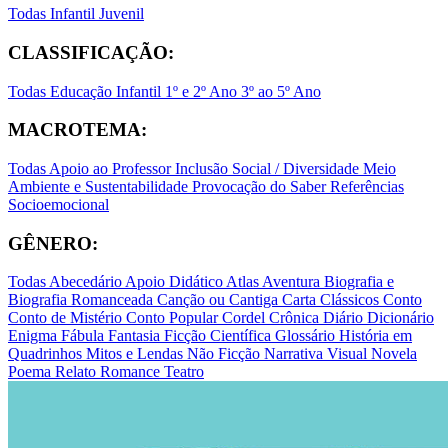
Todas
Infantil
Juvenil
CLASSIFICAÇÃO:
Todas
Educação Infantil
1º e 2º Ano
3º ao 5º Ano
MACROTEMA:
Todas
Apoio ao Professor
Inclusão Social / Diversidade
Meio
Ambiente e Sustentabilidade
Provocação do Saber
Referências
Socioemocional
GÊNERO:
Todas
Abecedário
Apoio Didático
Atlas
Aventura
Biografia e
Biografia Romanceada
Canção ou Cantiga
Carta
Clássicos
Conto
Conto de Mistério
Conto Popular
Cordel
Crônica
Diário
Dicionário
Enigma
Fábula
Fantasia
Ficção Científica
Glossário
História em
Quadrinhos
Mitos e Lendas
Não Ficção
Narrativa Visual
Novela
Poema
Relato
Romance
Teatro