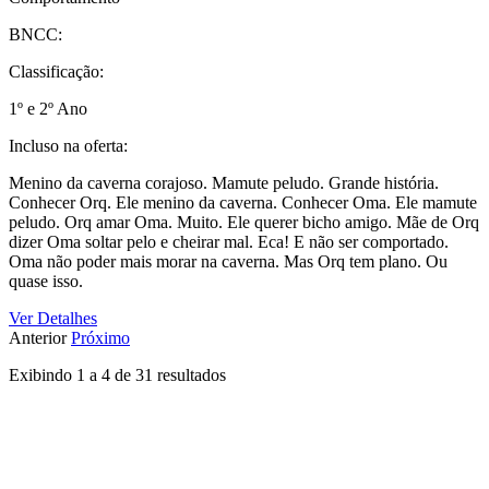
BNCC:
Classificação:
1º e 2º Ano
Incluso na oferta:
Menino da caverna corajoso. Mamute peludo. Grande história.
Conhecer Orq. Ele menino da caverna. Conhecer Oma. Ele mamute
peludo. Orq amar Oma. Muito. Ele querer bicho amigo. Mãe de Orq
dizer Oma soltar pelo e cheirar mal. Eca! E não ser comportado.
Oma não poder mais morar na caverna. Mas Orq tem plano. Ou
quase isso.
Ver Detalhes
Anterior
Próximo
Exibindo
1
a
4
de
31
resultados