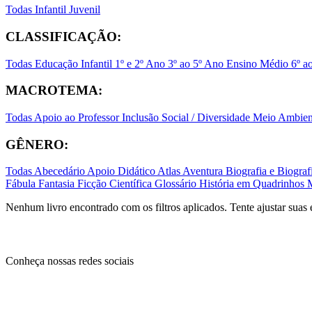
Todas
Infantil
Juvenil
CLASSIFICAÇÃO:
Todas
Educação Infantil
1º e 2º Ano
3º ao 5º Ano
Ensino Médio
6º a
MACROTEMA:
Todas
Apoio ao Professor
Inclusão Social / Diversidade
Meio Ambient
GÊNERO:
Todas
Abecedário
Apoio Didático
Atlas
Aventura
Biografia e Biogr
Fábula
Fantasia
Ficção Científica
Glossário
História em Quadrinhos
Nenhum livro encontrado com os filtros aplicados. Tente ajustar suas 
Conheça nossas redes sociais