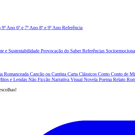
o 9º Ano
6º e 7º Ano
8º e 9º Ano
Referência
e e Sustentabilidade
Provocação do Saber
Referências
Socioemociona
afia Romanceada
Canção ou Cantiga
Carta
Clássicos
Conto
Conto de Mi
Mitos e Lendas
Não Ficção
Narrativa Visual
Novela
Poema
Relato
Rom
escolhas!