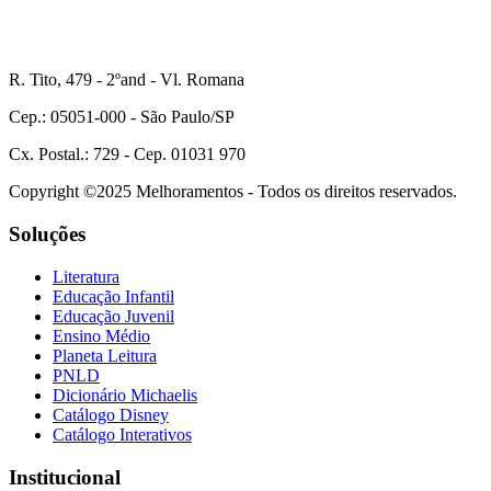
R. Tito, 479 - 2ºand - Vl. Romana
Cep.: 05051-000 - São Paulo/SP
Cx. Postal.: 729 - Cep. 01031 970
Copyright ©2025 Melhoramentos - Todos os direitos reservados.
Soluções
Literatura
Educação Infantil
Educação Juvenil
Ensino Médio
Planeta Leitura
PNLD
Dicionário Michaelis
Catálogo Disney
Catálogo Interativos
Institucional