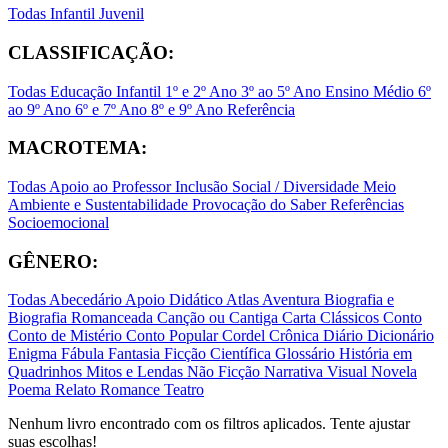
Todas
Infantil
Juvenil
CLASSIFICAÇÃO:
Todas
Educação Infantil
1º e 2º Ano
3º ao 5º Ano
Ensino Médio
6º
ao 9º Ano
6º e 7º Ano
8º e 9º Ano
Referência
MACROTEMA:
Todas
Apoio ao Professor
Inclusão Social / Diversidade
Meio
Ambiente e Sustentabilidade
Provocação do Saber
Referências
Socioemocional
GÊNERO:
Todas
Abecedário
Apoio Didático
Atlas
Aventura
Biografia e
Biografia Romanceada
Canção ou Cantiga
Carta
Clássicos
Conto
Conto de Mistério
Conto Popular
Cordel
Crônica
Diário
Dicionário
Enigma
Fábula
Fantasia
Ficção Científica
Glossário
História em
Quadrinhos
Mitos e Lendas
Não Ficção
Narrativa Visual
Novela
Poema
Relato
Romance
Teatro
Nenhum livro encontrado com os filtros aplicados. Tente ajustar
suas escolhas!