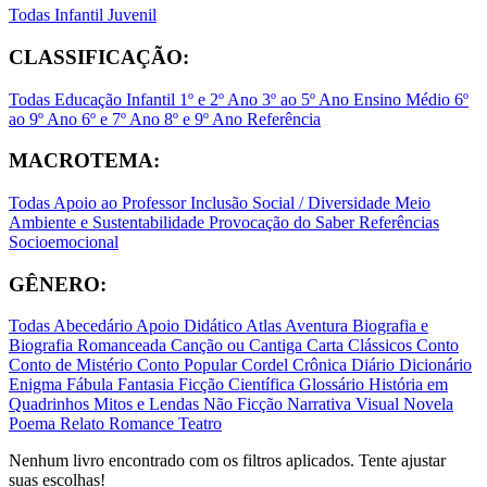
Todas
Infantil
Juvenil
CLASSIFICAÇÃO:
Todas
Educação Infantil
1º e 2º Ano
3º ao 5º Ano
Ensino Médio
6º
ao 9º Ano
6º e 7º Ano
8º e 9º Ano
Referência
MACROTEMA:
Todas
Apoio ao Professor
Inclusão Social / Diversidade
Meio
Ambiente e Sustentabilidade
Provocação do Saber
Referências
Socioemocional
GÊNERO:
Todas
Abecedário
Apoio Didático
Atlas
Aventura
Biografia e
Biografia Romanceada
Canção ou Cantiga
Carta
Clássicos
Conto
Conto de Mistério
Conto Popular
Cordel
Crônica
Diário
Dicionário
Enigma
Fábula
Fantasia
Ficção Científica
Glossário
História em
Quadrinhos
Mitos e Lendas
Não Ficção
Narrativa Visual
Novela
Poema
Relato
Romance
Teatro
Nenhum livro encontrado com os filtros aplicados. Tente ajustar
suas escolhas!