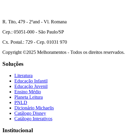
R. Tito, 479 - 2ºand - Vl. Romana
Cep.: 05051-000 - São Paulo/SP
Cx. Postal.: 729 - Cep. 01031 970
Copyright ©2025 Melhoramentos - Todos os direitos reservados.
Soluções
Literatura
Educação Infantil
Educação Juvenil
Ensino Médio
Planeta Leitura
PNLD
Dicionário Michaelis
Catálogo Disney
Catálogo Interativos
Institucional