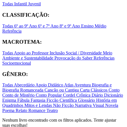
Todas
Infantil
Juvenil
CLASSIFICAÇÃO:
Todas
6º ao 9º Ano
6º e 7º Ano
8º e 9º Ano
Ensino Médio
Referência
MACROTEMA:
Todas
Apoio ao Professor
Inclusão Social / Diversidade
Meio
Ambiente e Sustentabilidade
Provocação do Saber
Referências
Socioemocional
GÊNERO:
Todas
Abecedário
Apoio Didático
Atlas
Aventura
Biografia e
Biografia Romanceada
Canção ou Cantiga
Carta
Clássicos
Conto
Conto de Mistério
Conto Popular
Cordel
Crônica
Diário
Dicionário
Enigma
Fábula
Fantasia
Ficção Científica
Glossário
História em
Quadrinhos
Mitos e Lendas
Não Ficção
Narrativa Visual
Novela
Poema
Relato
Romance
Teatro
Nenhum livro encontrado com os filtros aplicados. Tente ajustar
suas escolhas!