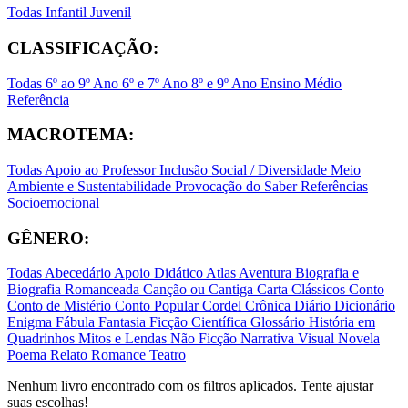
Todas
Infantil
Juvenil
CLASSIFICAÇÃO:
Todas
6º ao 9º Ano
6º e 7º Ano
8º e 9º Ano
Ensino Médio
Referência
MACROTEMA:
Todas
Apoio ao Professor
Inclusão Social / Diversidade
Meio
Ambiente e Sustentabilidade
Provocação do Saber
Referências
Socioemocional
GÊNERO:
Todas
Abecedário
Apoio Didático
Atlas
Aventura
Biografia e
Biografia Romanceada
Canção ou Cantiga
Carta
Clássicos
Conto
Conto de Mistério
Conto Popular
Cordel
Crônica
Diário
Dicionário
Enigma
Fábula
Fantasia
Ficção Científica
Glossário
História em
Quadrinhos
Mitos e Lendas
Não Ficção
Narrativa Visual
Novela
Poema
Relato
Romance
Teatro
Nenhum livro encontrado com os filtros aplicados. Tente ajustar
suas escolhas!