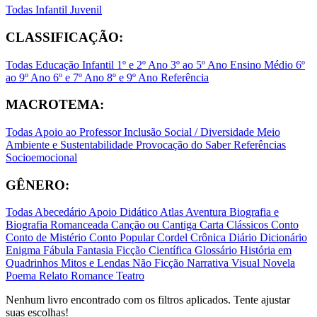
Todas
Infantil
Juvenil
CLASSIFICAÇÃO:
Todas
Educação Infantil
1º e 2º Ano
3º ao 5º Ano
Ensino Médio
6º
ao 9º Ano
6º e 7º Ano
8º e 9º Ano
Referência
MACROTEMA:
Todas
Apoio ao Professor
Inclusão Social / Diversidade
Meio
Ambiente e Sustentabilidade
Provocação do Saber
Referências
Socioemocional
GÊNERO:
Todas
Abecedário
Apoio Didático
Atlas
Aventura
Biografia e
Biografia Romanceada
Canção ou Cantiga
Carta
Clássicos
Conto
Conto de Mistério
Conto Popular
Cordel
Crônica
Diário
Dicionário
Enigma
Fábula
Fantasia
Ficção Científica
Glossário
História em
Quadrinhos
Mitos e Lendas
Não Ficção
Narrativa Visual
Novela
Poema
Relato
Romance
Teatro
Nenhum livro encontrado com os filtros aplicados. Tente ajustar
suas escolhas!