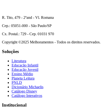
R. Tito, 479 - 2ºand - Vl. Romana
Cep.: 05051-000 - São Paulo/SP
Cx. Postal.: 729 - Cep. 01031 970
Copyright ©2025 Melhoramentos - Todos os direitos reservados.
Soluções
Literatura
Educação Infantil
Educação Juvenil
Ensino Médio
Planeta Leitura
PNLD
Dicionário Michaelis
Catálogo Disney
Catálogo Interativos
Institucional