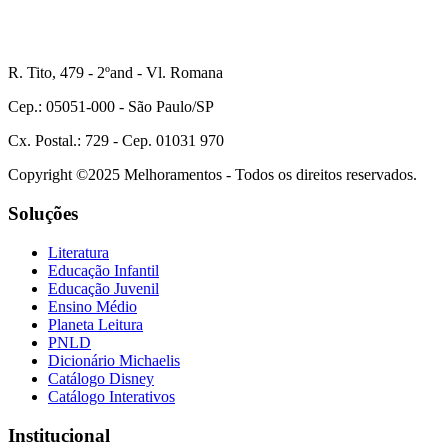
R. Tito, 479 - 2ºand - Vl. Romana
Cep.: 05051-000 - São Paulo/SP
Cx. Postal.: 729 - Cep. 01031 970
Copyright ©2025 Melhoramentos - Todos os direitos reservados.
Soluções
Literatura
Educação Infantil
Educação Juvenil
Ensino Médio
Planeta Leitura
PNLD
Dicionário Michaelis
Catálogo Disney
Catálogo Interativos
Institucional