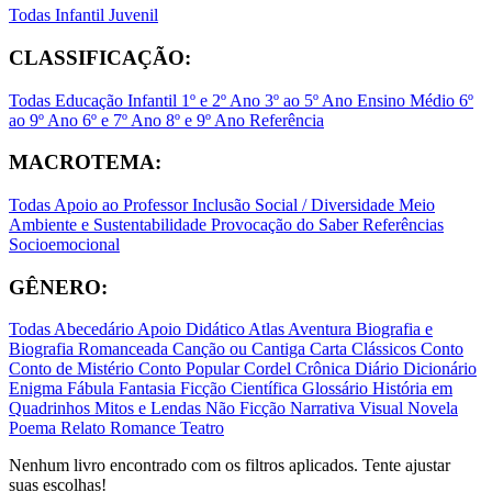
Todas
Infantil
Juvenil
CLASSIFICAÇÃO:
Todas
Educação Infantil
1º e 2º Ano
3º ao 5º Ano
Ensino Médio
6º
ao 9º Ano
6º e 7º Ano
8º e 9º Ano
Referência
MACROTEMA:
Todas
Apoio ao Professor
Inclusão Social / Diversidade
Meio
Ambiente e Sustentabilidade
Provocação do Saber
Referências
Socioemocional
GÊNERO:
Todas
Abecedário
Apoio Didático
Atlas
Aventura
Biografia e
Biografia Romanceada
Canção ou Cantiga
Carta
Clássicos
Conto
Conto de Mistério
Conto Popular
Cordel
Crônica
Diário
Dicionário
Enigma
Fábula
Fantasia
Ficção Científica
Glossário
História em
Quadrinhos
Mitos e Lendas
Não Ficção
Narrativa Visual
Novela
Poema
Relato
Romance
Teatro
Nenhum livro encontrado com os filtros aplicados. Tente ajustar
suas escolhas!