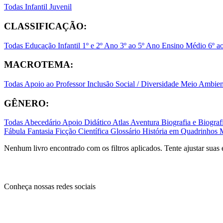
Todas
Infantil
Juvenil
CLASSIFICAÇÃO:
Todas
Educação Infantil
1º e 2º Ano
3º ao 5º Ano
Ensino Médio
6º a
MACROTEMA:
Todas
Apoio ao Professor
Inclusão Social / Diversidade
Meio Ambient
GÊNERO:
Todas
Abecedário
Apoio Didático
Atlas
Aventura
Biografia e Biogr
Fábula
Fantasia
Ficção Científica
Glossário
História em Quadrinhos
Nenhum livro encontrado com os filtros aplicados. Tente ajustar suas 
Conheça nossas redes sociais