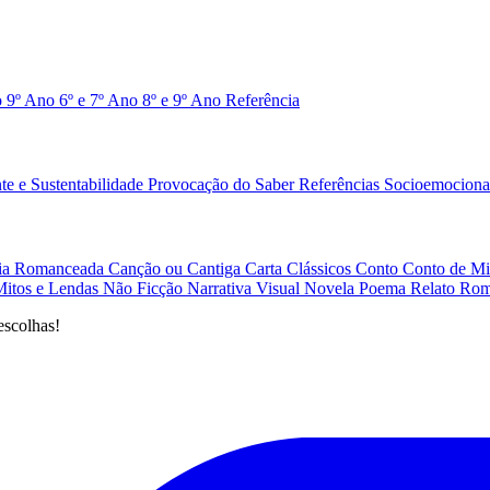
o 9º Ano
6º e 7º Ano
8º e 9º Ano
Referência
e e Sustentabilidade
Provocação do Saber
Referências
Socioemociona
afia Romanceada
Canção ou Cantiga
Carta
Clássicos
Conto
Conto de Mi
Mitos e Lendas
Não Ficção
Narrativa Visual
Novela
Poema
Relato
Rom
escolhas!