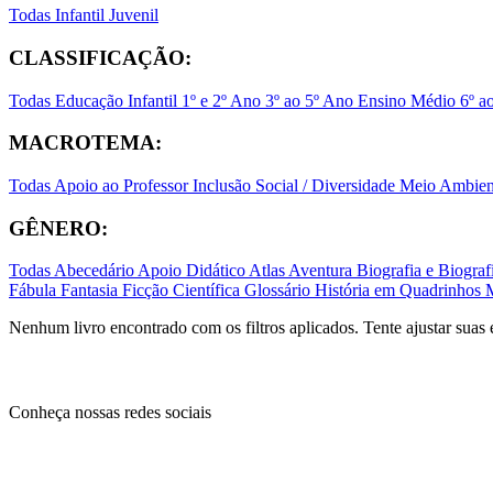
Todas
Infantil
Juvenil
CLASSIFICAÇÃO:
Todas
Educação Infantil
1º e 2º Ano
3º ao 5º Ano
Ensino Médio
6º a
MACROTEMA:
Todas
Apoio ao Professor
Inclusão Social / Diversidade
Meio Ambient
GÊNERO:
Todas
Abecedário
Apoio Didático
Atlas
Aventura
Biografia e Biogr
Fábula
Fantasia
Ficção Científica
Glossário
História em Quadrinhos
Nenhum livro encontrado com os filtros aplicados. Tente ajustar suas 
Conheça nossas redes sociais