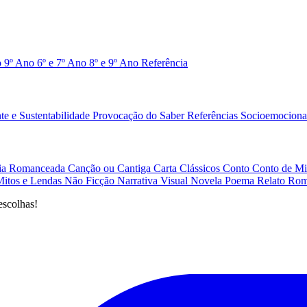
o 9º Ano
6º e 7º Ano
8º e 9º Ano
Referência
e e Sustentabilidade
Provocação do Saber
Referências
Socioemociona
afia Romanceada
Canção ou Cantiga
Carta
Clássicos
Conto
Conto de Mi
Mitos e Lendas
Não Ficção
Narrativa Visual
Novela
Poema
Relato
Rom
escolhas!