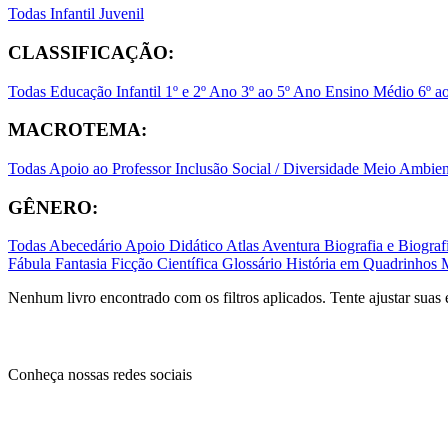
Todas
Infantil
Juvenil
CLASSIFICAÇÃO:
Todas
Educação Infantil
1º e 2º Ano
3º ao 5º Ano
Ensino Médio
6º a
MACROTEMA:
Todas
Apoio ao Professor
Inclusão Social / Diversidade
Meio Ambient
GÊNERO:
Todas
Abecedário
Apoio Didático
Atlas
Aventura
Biografia e Biogr
Fábula
Fantasia
Ficção Científica
Glossário
História em Quadrinhos
Nenhum livro encontrado com os filtros aplicados. Tente ajustar suas 
Conheça nossas redes sociais