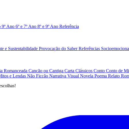
o 9º Ano
6º e 7º Ano
8º e 9º Ano
Referência
e e Sustentabilidade
Provocação do Saber
Referências
Socioemociona
afia Romanceada
Canção ou Cantiga
Carta
Clássicos
Conto
Conto de Mi
Mitos e Lendas
Não Ficção
Narrativa Visual
Novela
Poema
Relato
Rom
escolhas!