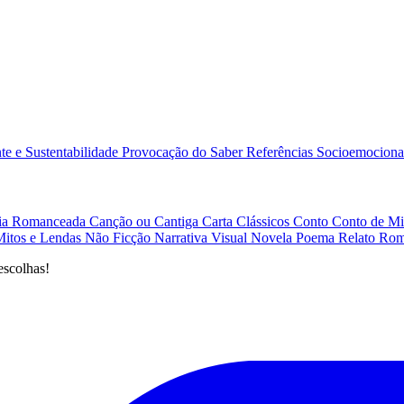
e e Sustentabilidade
Provocação do Saber
Referências
Socioemociona
afia Romanceada
Canção ou Cantiga
Carta
Clássicos
Conto
Conto de Mi
Mitos e Lendas
Não Ficção
Narrativa Visual
Novela
Poema
Relato
Rom
escolhas!