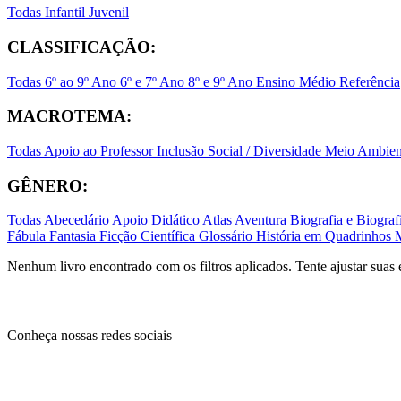
Todas
Infantil
Juvenil
CLASSIFICAÇÃO:
Todas
6º ao 9º Ano
6º e 7º Ano
8º e 9º Ano
Ensino Médio
Referência
MACROTEMA:
Todas
Apoio ao Professor
Inclusão Social / Diversidade
Meio Ambient
GÊNERO:
Todas
Abecedário
Apoio Didático
Atlas
Aventura
Biografia e Biogr
Fábula
Fantasia
Ficção Científica
Glossário
História em Quadrinhos
Nenhum livro encontrado com os filtros aplicados. Tente ajustar suas 
Conheça nossas redes sociais