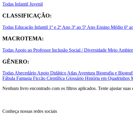
Todas
Infantil
Juvenil
CLASSIFICAÇÃO:
Todas
Educação Infantil
1º e 2º Ano
3º ao 5º Ano
Ensino Médio
6º a
MACROTEMA:
Todas
Apoio ao Professor
Inclusão Social / Diversidade
Meio Ambient
GÊNERO:
Todas
Abecedário
Apoio Didático
Atlas
Aventura
Biografia e Biogr
Fábula
Fantasia
Ficção Científica
Glossário
História em Quadrinhos
Nenhum livro encontrado com os filtros aplicados. Tente ajustar suas 
Conheça nossas redes sociais