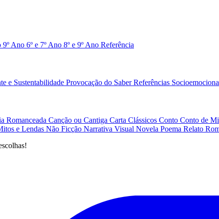
o 9º Ano
6º e 7º Ano
8º e 9º Ano
Referência
e e Sustentabilidade
Provocação do Saber
Referências
Socioemociona
afia Romanceada
Canção ou Cantiga
Carta
Clássicos
Conto
Conto de Mi
Mitos e Lendas
Não Ficção
Narrativa Visual
Novela
Poema
Relato
Rom
escolhas!