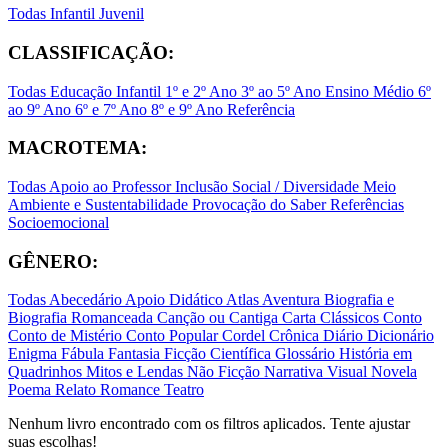
Todas
Infantil
Juvenil
CLASSIFICAÇÃO:
Todas
Educação Infantil
1º e 2º Ano
3º ao 5º Ano
Ensino Médio
6º
ao 9º Ano
6º e 7º Ano
8º e 9º Ano
Referência
MACROTEMA:
Todas
Apoio ao Professor
Inclusão Social / Diversidade
Meio
Ambiente e Sustentabilidade
Provocação do Saber
Referências
Socioemocional
GÊNERO:
Todas
Abecedário
Apoio Didático
Atlas
Aventura
Biografia e
Biografia Romanceada
Canção ou Cantiga
Carta
Clássicos
Conto
Conto de Mistério
Conto Popular
Cordel
Crônica
Diário
Dicionário
Enigma
Fábula
Fantasia
Ficção Científica
Glossário
História em
Quadrinhos
Mitos e Lendas
Não Ficção
Narrativa Visual
Novela
Poema
Relato
Romance
Teatro
Nenhum livro encontrado com os filtros aplicados. Tente ajustar
suas escolhas!