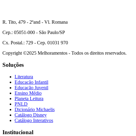
R. Tito, 479 - 2ºand - Vl. Romana
Cep.: 05051-000 - São Paulo/SP
Cx. Postal.: 729 - Cep. 01031 970
Copyright ©2025 Melhoramentos - Todos os direitos reservados.
Soluções
Literatura
Educação Infantil
Educação Juvenil
Ensino Médio
Planeta Leitura
PNLD
Dicionário Michaelis
Catálogo Disney
Catálogo Interativos
Institucional