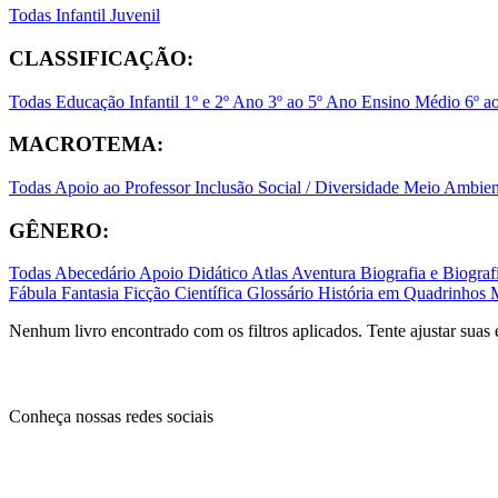
Todas
Infantil
Juvenil
CLASSIFICAÇÃO:
Todas
Educação Infantil
1º e 2º Ano
3º ao 5º Ano
Ensino Médio
6º a
MACROTEMA:
Todas
Apoio ao Professor
Inclusão Social / Diversidade
Meio Ambient
GÊNERO:
Todas
Abecedário
Apoio Didático
Atlas
Aventura
Biografia e Biogr
Fábula
Fantasia
Ficção Científica
Glossário
História em Quadrinhos
Nenhum livro encontrado com os filtros aplicados. Tente ajustar suas 
Conheça nossas redes sociais