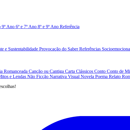
o 9º Ano
6º e 7º Ano
8º e 9º Ano
Referência
e e Sustentabilidade
Provocação do Saber
Referências
Socioemociona
afia Romanceada
Canção ou Cantiga
Carta
Clássicos
Conto
Conto de Mi
Mitos e Lendas
Não Ficção
Narrativa Visual
Novela
Poema
Relato
Rom
escolhas!