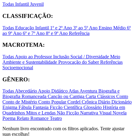
Todas
Infantil
Juvenil
CLASSIFICAÇÃO:
Todas
Educação Infantil
1º e 2º Ano
3º ao 5º Ano
Ensino Médio
6º
ao 9º Ano
6º e 7º Ano
8º e 9º Ano
Referência
MACROTEMA:
Todas
Apoio ao Professor
Inclusão Social / Diversidade
Meio
Ambiente e Sustentabilidade
Provocação do Saber
Referências
Socioemocional
GÊNERO:
Todas
Abecedário
Apoio Didático
Atlas
Aventura
Biografia e
Biografia Romanceada
Canção ou Cantiga
Carta
Clássicos
Conto
Conto de Mistério
Conto Popular
Cordel
Crônica
Diário
Dicionário
Enigma
Fábula
Fantasia
Ficção Científica
Glossário
História em
Quadrinhos
Mitos e Lendas
Não Ficção
Narrativa Visual
Novela
Poema
Relato
Romance
Teatro
Nenhum livro encontrado com os filtros aplicados. Tente ajustar
suas escolhas!