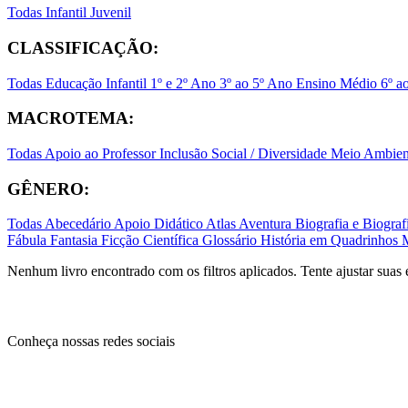
Todas
Infantil
Juvenil
CLASSIFICAÇÃO:
Todas
Educação Infantil
1º e 2º Ano
3º ao 5º Ano
Ensino Médio
6º a
MACROTEMA:
Todas
Apoio ao Professor
Inclusão Social / Diversidade
Meio Ambient
GÊNERO:
Todas
Abecedário
Apoio Didático
Atlas
Aventura
Biografia e Biogr
Fábula
Fantasia
Ficção Científica
Glossário
História em Quadrinhos
Nenhum livro encontrado com os filtros aplicados. Tente ajustar suas 
Conheça nossas redes sociais