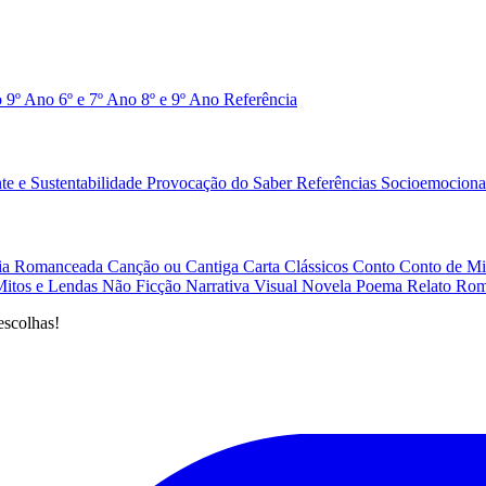
o 9º Ano
6º e 7º Ano
8º e 9º Ano
Referência
e e Sustentabilidade
Provocação do Saber
Referências
Socioemociona
afia Romanceada
Canção ou Cantiga
Carta
Clássicos
Conto
Conto de Mi
Mitos e Lendas
Não Ficção
Narrativa Visual
Novela
Poema
Relato
Rom
escolhas!