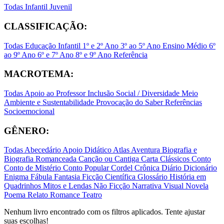
Todas
Infantil
Juvenil
CLASSIFICAÇÃO:
Todas
Educação Infantil
1º e 2º Ano
3º ao 5º Ano
Ensino Médio
6º
ao 9º Ano
6º e 7º Ano
8º e 9º Ano
Referência
MACROTEMA:
Todas
Apoio ao Professor
Inclusão Social / Diversidade
Meio
Ambiente e Sustentabilidade
Provocação do Saber
Referências
Socioemocional
GÊNERO:
Todas
Abecedário
Apoio Didático
Atlas
Aventura
Biografia e
Biografia Romanceada
Canção ou Cantiga
Carta
Clássicos
Conto
Conto de Mistério
Conto Popular
Cordel
Crônica
Diário
Dicionário
Enigma
Fábula
Fantasia
Ficção Científica
Glossário
História em
Quadrinhos
Mitos e Lendas
Não Ficção
Narrativa Visual
Novela
Poema
Relato
Romance
Teatro
Nenhum livro encontrado com os filtros aplicados. Tente ajustar
suas escolhas!