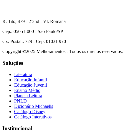
R. Tito, 479 - 2ºand - Vl. Romana
Cep.: 05051-000 - São Paulo/SP
Cx. Postal.: 729 - Cep. 01031 970
Copyright ©2025 Melhoramentos - Todos os direitos reservados.
Soluções
Literatura
Educação Infantil
Educação Juvenil
Ensino Médio
Planeta Leitura
PNLD
Dicionário Michaelis
Catálogo Disney
Catálogo Interativos
Institucional