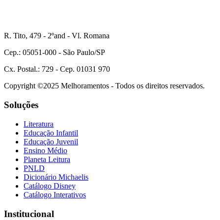
R. Tito, 479 - 2ºand - Vl. Romana
Cep.: 05051-000 - São Paulo/SP
Cx. Postal.: 729 - Cep. 01031 970
Copyright ©2025 Melhoramentos - Todos os direitos reservados.
Soluções
Literatura
Educação Infantil
Educação Juvenil
Ensino Médio
Planeta Leitura
PNLD
Dicionário Michaelis
Catálogo Disney
Catálogo Interativos
Institucional