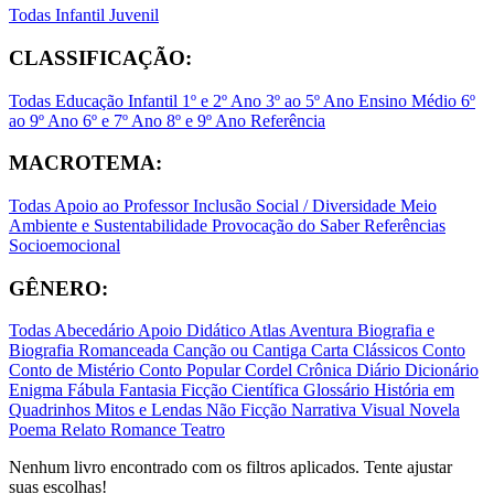
Todas
Infantil
Juvenil
CLASSIFICAÇÃO:
Todas
Educação Infantil
1º e 2º Ano
3º ao 5º Ano
Ensino Médio
6º
ao 9º Ano
6º e 7º Ano
8º e 9º Ano
Referência
MACROTEMA:
Todas
Apoio ao Professor
Inclusão Social / Diversidade
Meio
Ambiente e Sustentabilidade
Provocação do Saber
Referências
Socioemocional
GÊNERO:
Todas
Abecedário
Apoio Didático
Atlas
Aventura
Biografia e
Biografia Romanceada
Canção ou Cantiga
Carta
Clássicos
Conto
Conto de Mistério
Conto Popular
Cordel
Crônica
Diário
Dicionário
Enigma
Fábula
Fantasia
Ficção Científica
Glossário
História em
Quadrinhos
Mitos e Lendas
Não Ficção
Narrativa Visual
Novela
Poema
Relato
Romance
Teatro
Nenhum livro encontrado com os filtros aplicados. Tente ajustar
suas escolhas!