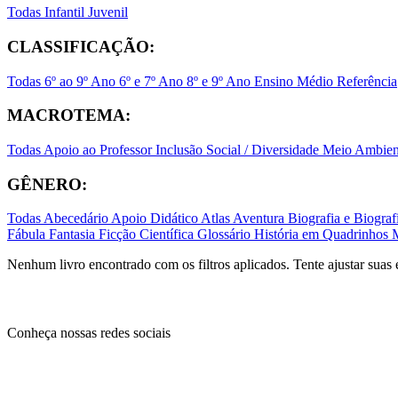
Todas
Infantil
Juvenil
CLASSIFICAÇÃO:
Todas
6º ao 9º Ano
6º e 7º Ano
8º e 9º Ano
Ensino Médio
Referência
MACROTEMA:
Todas
Apoio ao Professor
Inclusão Social / Diversidade
Meio Ambient
GÊNERO:
Todas
Abecedário
Apoio Didático
Atlas
Aventura
Biografia e Biogr
Fábula
Fantasia
Ficção Científica
Glossário
História em Quadrinhos
Nenhum livro encontrado com os filtros aplicados. Tente ajustar suas 
Conheça nossas redes sociais