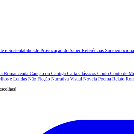
e e Sustentabilidade
Provocação do Saber
Referências
Socioemociona
afia Romanceada
Canção ou Cantiga
Carta
Clássicos
Conto
Conto de Mi
Mitos e Lendas
Não Ficção
Narrativa Visual
Novela
Poema
Relato
Rom
escolhas!