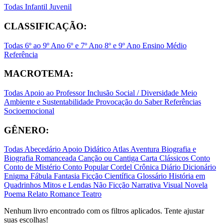
Todas
Infantil
Juvenil
CLASSIFICAÇÃO:
Todas
6º ao 9º Ano
6º e 7º Ano
8º e 9º Ano
Ensino Médio
Referência
MACROTEMA:
Todas
Apoio ao Professor
Inclusão Social / Diversidade
Meio
Ambiente e Sustentabilidade
Provocação do Saber
Referências
Socioemocional
GÊNERO:
Todas
Abecedário
Apoio Didático
Atlas
Aventura
Biografia e
Biografia Romanceada
Canção ou Cantiga
Carta
Clássicos
Conto
Conto de Mistério
Conto Popular
Cordel
Crônica
Diário
Dicionário
Enigma
Fábula
Fantasia
Ficção Científica
Glossário
História em
Quadrinhos
Mitos e Lendas
Não Ficção
Narrativa Visual
Novela
Poema
Relato
Romance
Teatro
Nenhum livro encontrado com os filtros aplicados. Tente ajustar
suas escolhas!