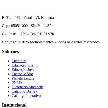
R. Tito, 479 - 2ºand - Vl. Romana
Cep.: 05051-000 - São Paulo/SP
Cx. Postal.: 729 - Cep. 01031 970
Copyright ©2025 Melhoramentos - Todos os direitos reservados.
Soluções
Literatura
Educação Infantil
Educação Juvenil
Ensino Médio
Planeta Leitura
PNLD
Dicionário Michaelis
Catálogo Disney
Catálogo Interativos
Institucional