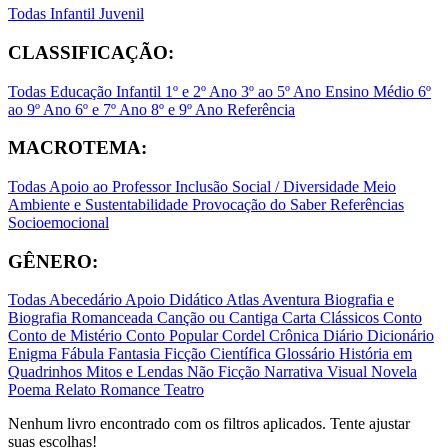
Todas
Infantil
Juvenil
CLASSIFICAÇÃO:
Todas
Educação Infantil
1º e 2º Ano
3º ao 5º Ano
Ensino Médio
6º
ao 9º Ano
6º e 7º Ano
8º e 9º Ano
Referência
MACROTEMA:
Todas
Apoio ao Professor
Inclusão Social / Diversidade
Meio
Ambiente e Sustentabilidade
Provocação do Saber
Referências
Socioemocional
GÊNERO:
Todas
Abecedário
Apoio Didático
Atlas
Aventura
Biografia e
Biografia Romanceada
Canção ou Cantiga
Carta
Clássicos
Conto
Conto de Mistério
Conto Popular
Cordel
Crônica
Diário
Dicionário
Enigma
Fábula
Fantasia
Ficção Científica
Glossário
História em
Quadrinhos
Mitos e Lendas
Não Ficção
Narrativa Visual
Novela
Poema
Relato
Romance
Teatro
Nenhum livro encontrado com os filtros aplicados. Tente ajustar
suas escolhas!