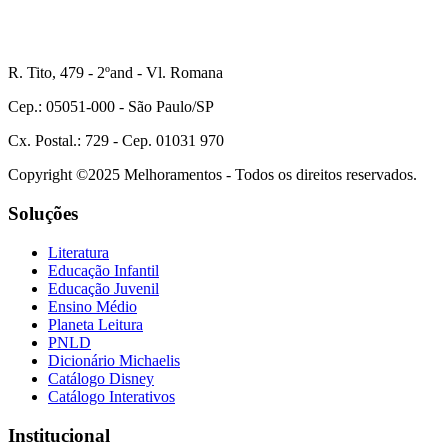
R. Tito, 479 - 2ºand - Vl. Romana
Cep.: 05051-000 - São Paulo/SP
Cx. Postal.: 729 - Cep. 01031 970
Copyright ©2025 Melhoramentos - Todos os direitos reservados.
Soluções
Literatura
Educação Infantil
Educação Juvenil
Ensino Médio
Planeta Leitura
PNLD
Dicionário Michaelis
Catálogo Disney
Catálogo Interativos
Institucional