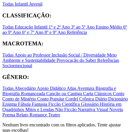
Todas
Infantil
Juvenil
CLASSIFICAÇÃO:
Todas
Educação Infantil
1º e 2º Ano
3º ao 5º Ano
Ensino Médio
6º
ao 9º Ano
6º e 7º Ano
8º e 9º Ano
Referência
MACROTEMA:
Todas
Apoio ao Professor
Inclusão Social / Diversidade
Meio
Ambiente e Sustentabilidade
Provocação do Saber
Referências
Socioemocional
GÊNERO:
Todas
Abecedário
Apoio Didático
Atlas
Aventura
Biografia e
Biografia Romanceada
Canção ou Cantiga
Carta
Clássicos
Conto
Conto de Mistério
Conto Popular
Cordel
Crônica
Diário
Dicionário
Enigma
Fábula
Fantasia
Ficção Científica
Glossário
História em
Quadrinhos
Mitos e Lendas
Não Ficção
Narrativa Visual
Novela
Poema
Relato
Romance
Teatro
Nenhum livro encontrado com os filtros aplicados. Tente ajustar
suas escolhas!