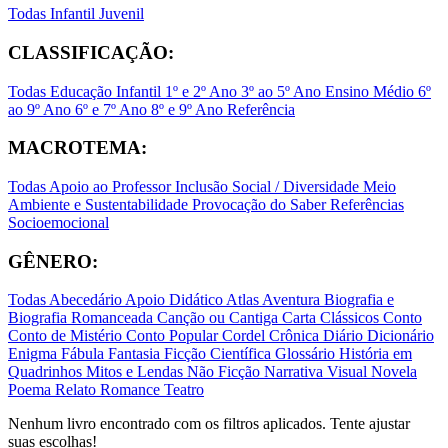
Todas
Infantil
Juvenil
CLASSIFICAÇÃO:
Todas
Educação Infantil
1º e 2º Ano
3º ao 5º Ano
Ensino Médio
6º
ao 9º Ano
6º e 7º Ano
8º e 9º Ano
Referência
MACROTEMA:
Todas
Apoio ao Professor
Inclusão Social / Diversidade
Meio
Ambiente e Sustentabilidade
Provocação do Saber
Referências
Socioemocional
GÊNERO:
Todas
Abecedário
Apoio Didático
Atlas
Aventura
Biografia e
Biografia Romanceada
Canção ou Cantiga
Carta
Clássicos
Conto
Conto de Mistério
Conto Popular
Cordel
Crônica
Diário
Dicionário
Enigma
Fábula
Fantasia
Ficção Científica
Glossário
História em
Quadrinhos
Mitos e Lendas
Não Ficção
Narrativa Visual
Novela
Poema
Relato
Romance
Teatro
Nenhum livro encontrado com os filtros aplicados. Tente ajustar
suas escolhas!