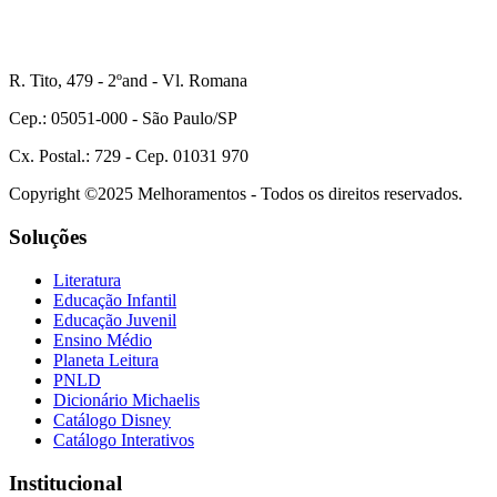
R. Tito, 479 - 2ºand - Vl. Romana
Cep.: 05051-000 - São Paulo/SP
Cx. Postal.: 729 - Cep. 01031 970
Copyright ©2025 Melhoramentos - Todos os direitos reservados.
Soluções
Literatura
Educação Infantil
Educação Juvenil
Ensino Médio
Planeta Leitura
PNLD
Dicionário Michaelis
Catálogo Disney
Catálogo Interativos
Institucional