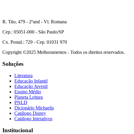
R. Tito, 479 - 2ºand - Vl. Romana
Cep.: 05051-000 - São Paulo/SP
Cx. Postal.: 729 - Cep. 01031 970
Copyright ©2025 Melhoramentos - Todos os direitos reservados.
Soluções
Literatura
Educação Infantil
Educação Juvenil
Ensino Médio
Planeta Leitura
PNLD
Dicionário Michaelis
Catálogo Disney
Catálogo Interativos
Institucional