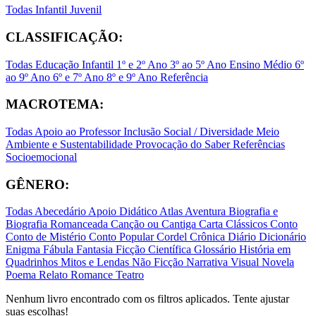
Todas
Infantil
Juvenil
CLASSIFICAÇÃO:
Todas
Educação Infantil
1º e 2º Ano
3º ao 5º Ano
Ensino Médio
6º
ao 9º Ano
6º e 7º Ano
8º e 9º Ano
Referência
MACROTEMA:
Todas
Apoio ao Professor
Inclusão Social / Diversidade
Meio
Ambiente e Sustentabilidade
Provocação do Saber
Referências
Socioemocional
GÊNERO:
Todas
Abecedário
Apoio Didático
Atlas
Aventura
Biografia e
Biografia Romanceada
Canção ou Cantiga
Carta
Clássicos
Conto
Conto de Mistério
Conto Popular
Cordel
Crônica
Diário
Dicionário
Enigma
Fábula
Fantasia
Ficção Científica
Glossário
História em
Quadrinhos
Mitos e Lendas
Não Ficção
Narrativa Visual
Novela
Poema
Relato
Romance
Teatro
Nenhum livro encontrado com os filtros aplicados. Tente ajustar
suas escolhas!