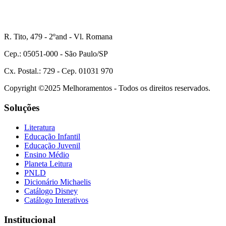
R. Tito, 479 - 2ºand - Vl. Romana
Cep.: 05051-000 - São Paulo/SP
Cx. Postal.: 729 - Cep. 01031 970
Copyright ©2025 Melhoramentos - Todos os direitos reservados.
Soluções
Literatura
Educação Infantil
Educação Juvenil
Ensino Médio
Planeta Leitura
PNLD
Dicionário Michaelis
Catálogo Disney
Catálogo Interativos
Institucional