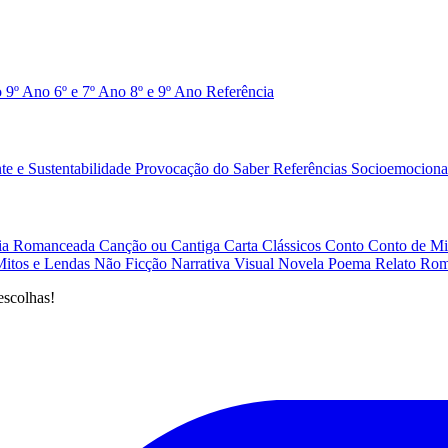
o 9º Ano
6º e 7º Ano
8º e 9º Ano
Referência
e e Sustentabilidade
Provocação do Saber
Referências
Socioemociona
afia Romanceada
Canção ou Cantiga
Carta
Clássicos
Conto
Conto de Mi
Mitos e Lendas
Não Ficção
Narrativa Visual
Novela
Poema
Relato
Rom
escolhas!