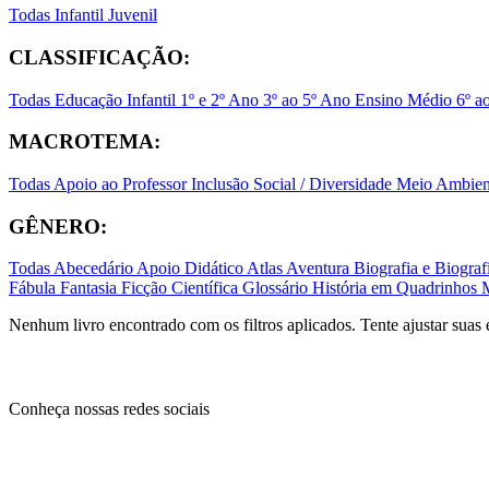
Todas
Infantil
Juvenil
CLASSIFICAÇÃO:
Todas
Educação Infantil
1º e 2º Ano
3º ao 5º Ano
Ensino Médio
6º a
MACROTEMA:
Todas
Apoio ao Professor
Inclusão Social / Diversidade
Meio Ambient
GÊNERO:
Todas
Abecedário
Apoio Didático
Atlas
Aventura
Biografia e Biogr
Fábula
Fantasia
Ficção Científica
Glossário
História em Quadrinhos
Nenhum livro encontrado com os filtros aplicados. Tente ajustar suas 
Conheça nossas redes sociais