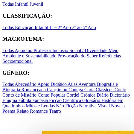
Todas
Infantil
Juvenil
CLASSIFICAÇÃO:
Todas
Educação Infantil
1º e 2º Ano
3º ao 5º Ano
MACROTEMA:
Todas
Apoio ao Professor
Inclusão Social / Diversidade
Meio
Ambiente e Sustentabilidade
Provocação do Saber
Referências
Socioemocional
GÊNERO:
Todas
Abecedário
Apoio Didático
Atlas
Aventura
Biografia e
Biografia Romanceada
Canção ou Cantiga
Carta
Clássicos
Conto
Conto de Mistério
Conto Popular
Cordel
Crônica
Diário
Dicionário
Enigma
Fábula
Fantasia
Ficção Científica
Glossário
História em
Quadrinhos
Mitos e Lendas
Não Ficção
Narrativa Visual
Novela
Poema
Relato
Romance
Teatro