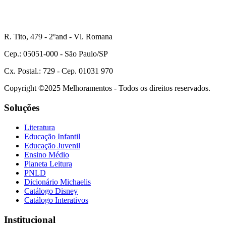
R. Tito, 479 - 2ºand - Vl. Romana
Cep.: 05051-000 - São Paulo/SP
Cx. Postal.: 729 - Cep. 01031 970
Copyright ©2025 Melhoramentos - Todos os direitos reservados.
Soluções
Literatura
Educação Infantil
Educação Juvenil
Ensino Médio
Planeta Leitura
PNLD
Dicionário Michaelis
Catálogo Disney
Catálogo Interativos
Institucional