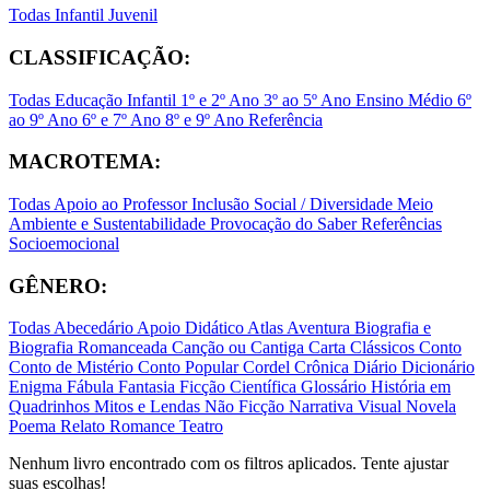
Todas
Infantil
Juvenil
CLASSIFICAÇÃO:
Todas
Educação Infantil
1º e 2º Ano
3º ao 5º Ano
Ensino Médio
6º
ao 9º Ano
6º e 7º Ano
8º e 9º Ano
Referência
MACROTEMA:
Todas
Apoio ao Professor
Inclusão Social / Diversidade
Meio
Ambiente e Sustentabilidade
Provocação do Saber
Referências
Socioemocional
GÊNERO:
Todas
Abecedário
Apoio Didático
Atlas
Aventura
Biografia e
Biografia Romanceada
Canção ou Cantiga
Carta
Clássicos
Conto
Conto de Mistério
Conto Popular
Cordel
Crônica
Diário
Dicionário
Enigma
Fábula
Fantasia
Ficção Científica
Glossário
História em
Quadrinhos
Mitos e Lendas
Não Ficção
Narrativa Visual
Novela
Poema
Relato
Romance
Teatro
Nenhum livro encontrado com os filtros aplicados. Tente ajustar
suas escolhas!