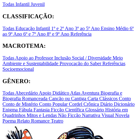
Todas
Infantil
Juvenil
CLASSIFICAÇÃO:
Todas
Educação Infantil
1º e 2º Ano
3º ao 5º Ano
Ensino Médio
6º
ao 9º Ano
6º e 7º Ano
8º e 9º Ano
Referência
MACROTEMA:
Todas
Apoio ao Professor
Inclusão Social / Diversidade
Meio
Ambiente e Sustentabilidade
Provocação do Saber
Referências
Socioemocional
GÊNERO:
Todas
Abecedário
Apoio Didático
Atlas
Aventura
Biografia e
Biografia Romanceada
Canção ou Cantiga
Carta
Clássicos
Conto
Conto de Mistério
Conto Popular
Cordel
Crônica
Diário
Dicionário
Enigma
Fábula
Fantasia
Ficção Científica
Glossário
História em
Quadrinhos
Mitos e Lendas
Não Ficção
Narrativa Visual
Novela
Poema
Relato
Romance
Teatro